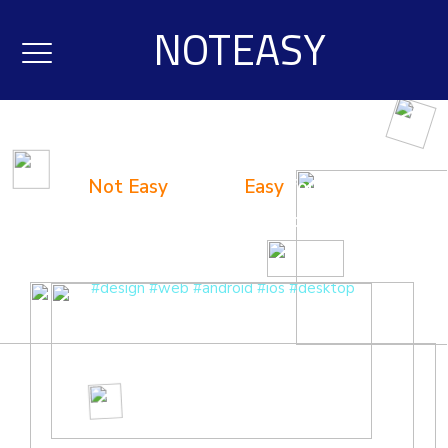
NOTEASY
Not Easy
for you,
Easy
for us ...
La transformation digitale commence ici
Pôle de développement de
#design #web #android #ios #desktop